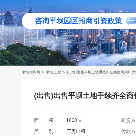
咨询平坝园区招商引资政策
平坝招商网
>
平坝 土地
>
(出售)出售平坝土地手续齐全商住两用厂房
(出售)出售平坝土地手续齐全
面 积：
1600 ㎡
租赁
类 别：
厂房出租
付款